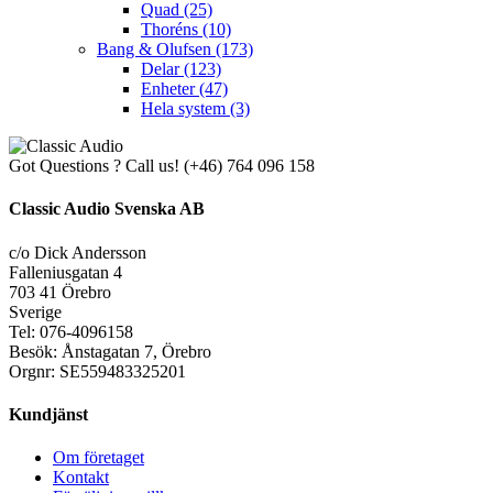
Quad
(25)
Thoréns
(10)
Bang & Olufsen
(173)
Delar
(123)
Enheter
(47)
Hela system
(3)
Got Questions ? Call us!
(+46) 764 096 158
Classic Audio Svenska AB
c/o Dick Andersson
Falleniusgatan 4
703 41 Örebro
Sverige
Tel: 076-4096158
Besök: Ånstagatan 7, Örebro
Orgnr: SE559483325201
Kundjänst
Om företaget
Kontakt