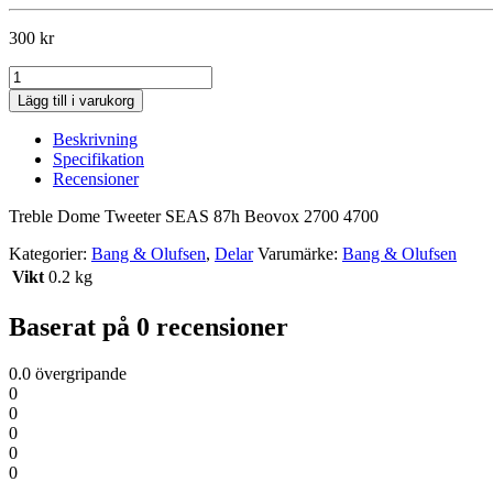
300
kr
Treble
Dome
Lägg till i varukorg
Tweeter
SEAS
Beskrivning
87h
Specifikation
Beovox
Recensioner
2700
4700
Treble Dome Tweeter SEAS 87h Beovox 2700 4700
kvantitet
Kategorier:
Bang & Olufsen
,
Delar
Varumärke:
Bang & Olufsen
Vikt
0.2 kg
Baserat på 0 recensioner
0.0
övergripande
0
0
0
0
0