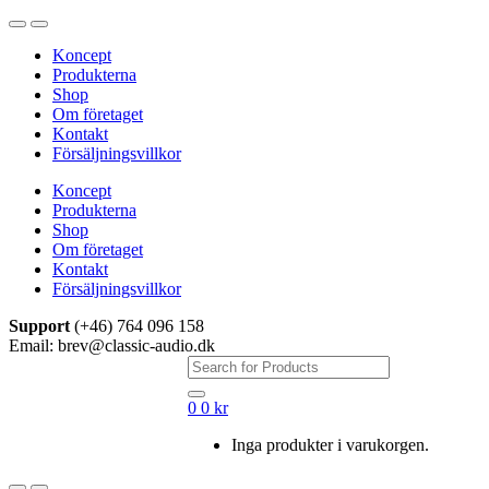
Hoppa
Hoppa
till
till
Koncept
navigering
innehåll
Produkterna
Shop
Om företaget
Kontakt
Försäljningsvillkor
Koncept
Produkterna
Shop
Om företaget
Kontakt
Försäljningsvillkor
Support
(+46) 764 096 158
Email: brev@classic-audio.dk
Sök
efter:
0
0
kr
Inga produkter i varukorgen.