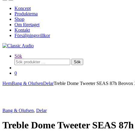
Koncept
Produkterna
Shop
Om företaget
Kontakt
Försäljningsvillkor
Sök
Sök
Sök
efter:
0
Hem
Bang & Olufsen
Delar
Treble Dome Tweeter SEAS 87h Beovox 
Bang & Olufsen
,
Delar
Treble Dome Tweeter SEAS 87h