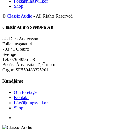
Försäljningsvillkor
Shop
©
Classic Audio
- All Rights Reserved
Classic Audio Svenska AB
c/o Dick Andersson
Falleniusgatan 4
703 41 Örebro
Sverige
Tel: 076-4096158
Besök: Ånstagatan 7, Örebro
Orgnr: SE559483325201
Kundjänst
Om företaget
Kontakt
Försäljningsvillkor
Shop