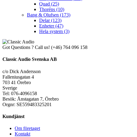
Quad
(25)
Thoréns
(10)
Bang & Olufsen
(173)
Delar
(123)
Enheter
(47)
Hela system
(3)
Got Questions ? Call us!
(+46) 764 096 158
Classic Audio Svenska AB
c/o Dick Andersson
Falleniusgatan 4
703 41 Örebro
Sverige
Tel: 076-4096158
Besök: Ånstagatan 7, Örebro
Orgnr: SE559483325201
Kundjänst
Om företaget
Kontakt