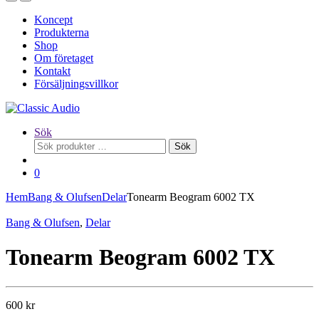
Koncept
Produkterna
Shop
Om företaget
Kontakt
Försäljningsvillkor
Sök
Sök
Sök
efter:
0
Hem
Bang & Olufsen
Delar
Tonearm Beogram 6002 TX
Bang & Olufsen
,
Delar
Tonearm Beogram 6002 TX
600
kr