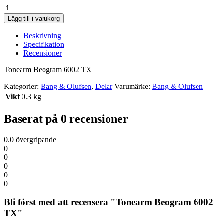
Tonearm
Beogram
Lägg till i varukorg
6002
TX
Beskrivning
kvantitet
Specifikation
Recensioner
Tonearm Beogram 6002 TX
Kategorier:
Bang & Olufsen
,
Delar
Varumärke:
Bang & Olufsen
Vikt
0.3 kg
Baserat på 0 recensioner
0.0
övergripande
0
0
0
0
0
Bli först med att recensera "Tonearm Beogram 6002
TX"