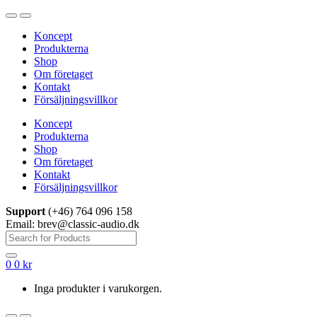
Hoppa
Hoppa
till
till
Koncept
navigering
innehåll
Produkterna
Shop
Om företaget
Kontakt
Försäljningsvillkor
Koncept
Produkterna
Shop
Om företaget
Kontakt
Försäljningsvillkor
Support
(+46) 764 096 158
Email: brev@classic-audio.dk
Sök
efter:
0
0
kr
Inga produkter i varukorgen.