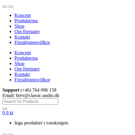
Hoppa
Hoppa
till
till
Koncept
navigering
innehåll
Produkterna
Shop
Om företaget
Kontakt
Försäljningsvillkor
Koncept
Produkterna
Shop
Om företaget
Kontakt
Försäljningsvillkor
Support
(+46) 764 096 158
Email: brev@classic-audio.dk
Sök
efter:
0
0
kr
Inga produkter i varukorgen.