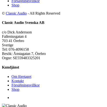
Försäljningsvillkor
Shop
©
Classic Audio
- All Rights Reserved
Classic Audio Svenska AB
c/o Dick Andersson
Falleniusgatan 4
703 41 Örebro
Sverige
Tel: 076-4096158
Besök: Ånstagatan 7, Örebro
Orgnr: SE559483325201
Kundjänst
Om företaget
Kontakt
Försäljningsvillkor
Shop