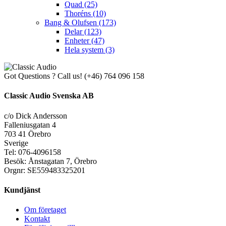
Quad
(25)
Thoréns
(10)
Bang & Olufsen
(173)
Delar
(123)
Enheter
(47)
Hela system
(3)
Got Questions ? Call us!
(+46) 764 096 158
Classic Audio Svenska AB
c/o Dick Andersson
Falleniusgatan 4
703 41 Örebro
Sverige
Tel: 076-4096158
Besök: Ånstagatan 7, Örebro
Orgnr: SE559483325201
Kundjänst
Om företaget
Kontakt