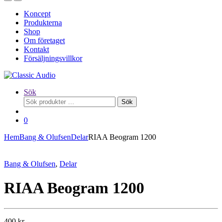
Koncept
Produkterna
Shop
Om företaget
Kontakt
Försäljningsvillkor
Sök
Sök
Sök
efter:
0
Hem
Bang & Olufsen
Delar
RIAA Beogram 1200
Bang & Olufsen
,
Delar
RIAA Beogram 1200
400
kr