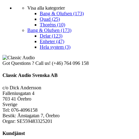
Visa alla kategorier
Bang & Olufsen
(173)
Quad
(25)
Thoréns
(10)
Bang & Olufsen
(173)
Delar
(123)
Enheter
(47)
Hela system
(3)
Got Questions ? Call us!
(+46) 764 096 158
Classic Audio Svenska AB
c/o Dick Andersson
Falleniusgatan 4
703 41 Örebro
Sverige
Tel: 076-4096158
Besök: Ånstagatan 7, Örebro
Orgnr: SE559483325201
Kundjänst