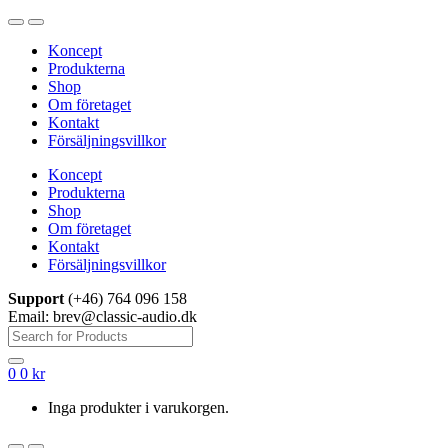
Hoppa
Hoppa
till
till
Koncept
navigering
innehåll
Produkterna
Shop
Om företaget
Kontakt
Försäljningsvillkor
Koncept
Produkterna
Shop
Om företaget
Kontakt
Försäljningsvillkor
Support
(+46) 764 096 158
Email: brev@classic-audio.dk
Sök
efter:
0
0
kr
Inga produkter i varukorgen.