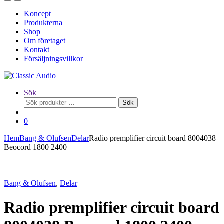
Koncept
Produkterna
Shop
Om företaget
Kontakt
Försäljningsvillkor
Sök
Sök
Sök
efter:
0
Hem
Bang & Olufsen
Delar
Radio premplifier circuit board 8004038
Beocord 1800 2400
Bang & Olufsen
,
Delar
Radio premplifier circuit board