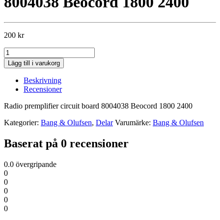
8004038 Beocord 1800 2400
200
kr
Radio
premplifier
Lägg till i varukorg
circuit
board
Beskrivning
8004038
Recensioner
Beocord
1800
Radio premplifier circuit board 8004038 Beocord 1800 2400
2400
kvantitet
Kategorier:
Bang & Olufsen
,
Delar
Varumärke:
Bang & Olufsen
Baserat på 0 recensioner
0.0
övergripande
0
0
0
0
0