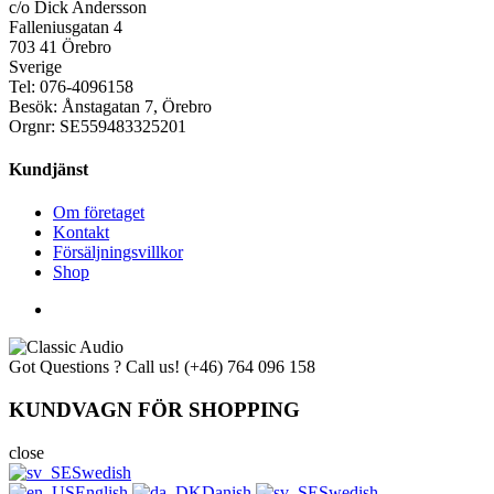
c/o Dick Andersson
Falleniusgatan 4
703 41 Örebro
Sverige
Tel: 076-4096158
Besök: Ånstagatan 7, Örebro
Orgnr: SE559483325201
Kundjänst
Om företaget
Kontakt
Försäljningsvillkor
Shop
Got Questions ? Call us!
(+46) 764 096 158
KUNDVAGN FÖR SHOPPING
close
Swedish
English
Danish
Swedish