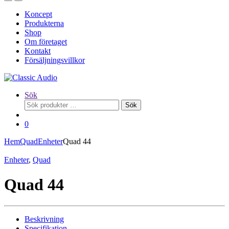
Koncept
Produkterna
Shop
Om företaget
Kontakt
Försäljningsvillkor
Sök
Sök
Sök
efter:
0
Hem
Quad
Enheter
Quad 44
Enheter
,
Quad
Quad 44
Beskrivning
Specifikation