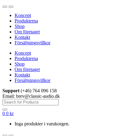
Hoppa
Hoppa
till
till
Koncept
navigering
innehåll
Produkterna
Shop
Om företaget
Kontakt
Försäljningsvillkor
Koncept
Produkterna
Shop
Om företaget
Kontakt
Försäljningsvillkor
Support
(+46) 764 096 158
Email: brev@classic-audio.dk
Sök
efter:
0
0
kr
Inga produkter i varukorgen.