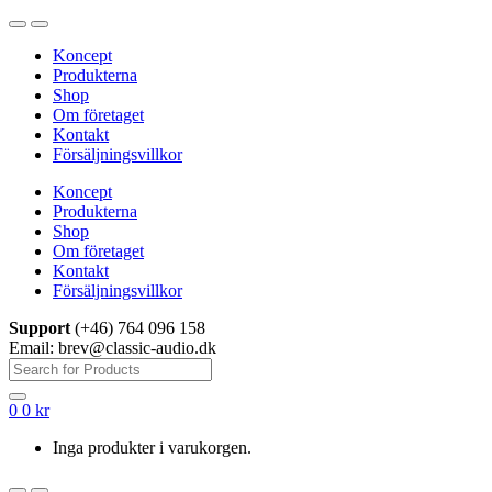
Hoppa
Hoppa
till
till
Koncept
navigering
innehåll
Produkterna
Shop
Om företaget
Kontakt
Försäljningsvillkor
Koncept
Produkterna
Shop
Om företaget
Kontakt
Försäljningsvillkor
Support
(+46) 764 096 158
Email: brev@classic-audio.dk
Sök
efter:
0
0
kr
Inga produkter i varukorgen.