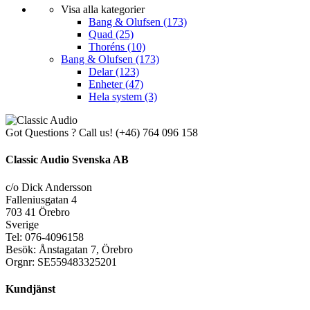
Visa alla kategorier
Bang & Olufsen
(173)
Quad
(25)
Thoréns
(10)
Bang & Olufsen
(173)
Delar
(123)
Enheter
(47)
Hela system
(3)
Got Questions ? Call us!
(+46) 764 096 158
Classic Audio Svenska AB
c/o Dick Andersson
Falleniusgatan 4
703 41 Örebro
Sverige
Tel: 076-4096158
Besök: Ånstagatan 7, Örebro
Orgnr: SE559483325201
Kundjänst