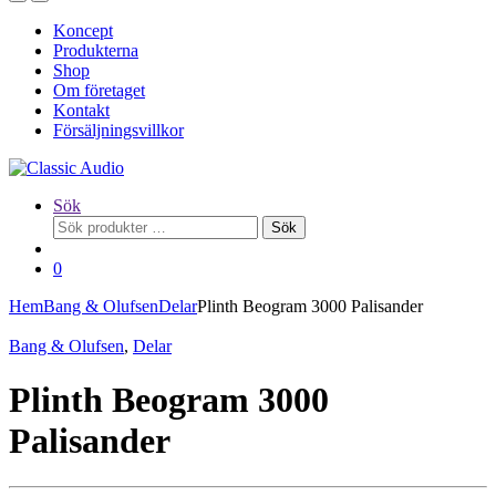
Koncept
Produkterna
Shop
Om företaget
Kontakt
Försäljningsvillkor
Sök
Sök
Sök
efter:
0
Hem
Bang & Olufsen
Delar
Plinth Beogram 3000 Palisander
Bang & Olufsen
,
Delar
Plinth Beogram 3000
Palisander