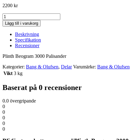
2200
kr
Plinth
Beogram
Lägg till i varukorg
3000
Palisander
Beskrivning
kvantitet
Specifikation
Recensioner
Plinth Beogram 3000 Palisander
Kategorier:
Bang & Olufsen
,
Delar
Varumärke:
Bang & Olufsen
Vikt
3 kg
Baserat på 0 recensioner
0.0
övergripande
0
0
0
0
0