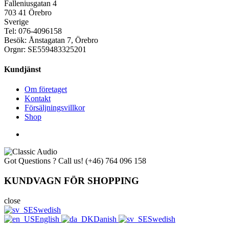
Falleniusgatan 4
703 41 Örebro
Sverige
Tel: 076-4096158
Besök: Ånstagatan 7, Örebro
Orgnr: SE559483325201
Kundjänst
Om företaget
Kontakt
Försäljningsvillkor
Shop
Got Questions ? Call us!
(+46) 764 096 158
KUNDVAGN FÖR SHOPPING
close
Swedish
English
Danish
Swedish