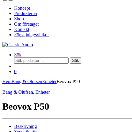
Koncept
Produkterna
Shop
Om företaget
Kontakt
Försäljningsvillkor
Sök
Sök
Sök
efter:
0
Hem
Bang & Olufsen
Enheter
Beovox P50
Bang & Olufsen
,
Enheter
Beovox P50
Beskrivning
Specifikation