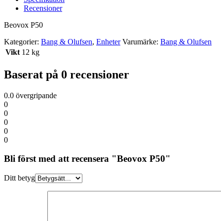
Recensioner
Beovox P50
Kategorier:
Bang & Olufsen
,
Enheter
Varumärke:
Bang & Olufsen
Vikt
12 kg
Baserat på 0 recensioner
0.0
övergripande
0
0
0
0
0
Bli först med att recensera "Beovox P50"
Ditt betyg