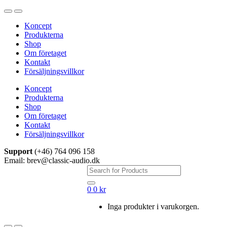
Hoppa
Hoppa
till
till
Koncept
navigering
innehåll
Produkterna
Shop
Om företaget
Kontakt
Försäljningsvillkor
Koncept
Produkterna
Shop
Om företaget
Kontakt
Försäljningsvillkor
Support
(+46) 764 096 158
Email: brev@classic-audio.dk
Sök
efter:
0
0
kr
Inga produkter i varukorgen.