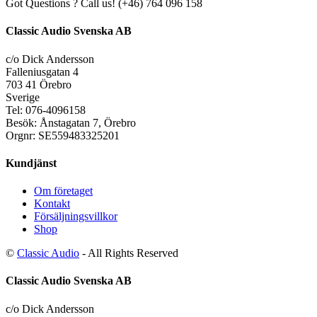
Got Questions ? Call us!
(+46) 764 096 158
Classic Audio Svenska AB
c/o Dick Andersson
Falleniusgatan 4
703 41 Örebro
Sverige
Tel: 076-4096158
Besök: Ånstagatan 7, Örebro
Orgnr: SE559483325201
Kundjänst
Om företaget
Kontakt
Försäljningsvillkor
Shop
©
Classic Audio
- All Rights Reserved
Classic Audio Svenska AB
c/o Dick Andersson