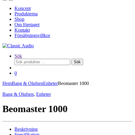
Koncept
Produkterna
Shop
Om företaget
Kontakt
Försäljningsvillkor
Sök
Sök
Sök
efter:
0
Hem
Bang & Olufsen
Enheter
Beomaster 1000
Bang & Olufsen
,
Enheter
Beomaster 1000
Beskrivning
Specifikation