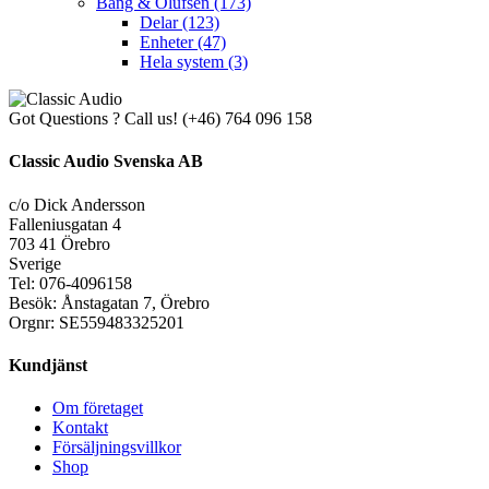
Bang & Olufsen
(173)
Delar
(123)
Enheter
(47)
Hela system
(3)
Got Questions ? Call us!
(+46) 764 096 158
Classic Audio Svenska AB
c/o Dick Andersson
Falleniusgatan 4
703 41 Örebro
Sverige
Tel: 076-4096158
Besök: Ånstagatan 7, Örebro
Orgnr: SE559483325201
Kundjänst
Om företaget
Kontakt
Försäljningsvillkor
Shop