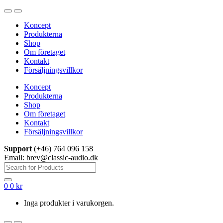
Hoppa
Hoppa
till
till
Koncept
navigering
innehåll
Produkterna
Shop
Om företaget
Kontakt
Försäljningsvillkor
Koncept
Produkterna
Shop
Om företaget
Kontakt
Försäljningsvillkor
Support
(+46) 764 096 158
Email: brev@classic-audio.dk
Sök
efter:
0
0
kr
Inga produkter i varukorgen.