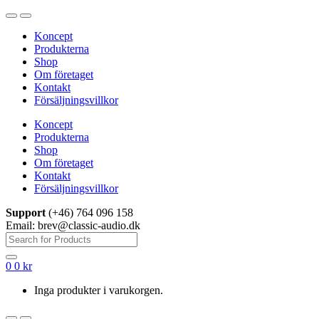
Hoppa
Hoppa
till
till
Koncept
navigering
innehåll
Produkterna
Shop
Om företaget
Kontakt
Försäljningsvillkor
Koncept
Produkterna
Shop
Om företaget
Kontakt
Försäljningsvillkor
Support
(+46) 764 096 158
Email: brev@classic-audio.dk
Sök
efter:
0
0
kr
Inga produkter i varukorgen.