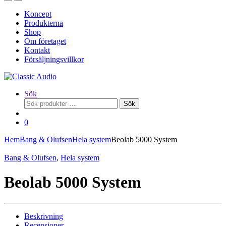
Koncept
Produkterna
Shop
Om företaget
Kontakt
Försäljningsvillkor
Sök
Sök
Sök
efter:
0
Hem
Bang & Olufsen
Hela system
Beolab 5000 System
Bang & Olufsen
,
Hela system
Beolab 5000 System
Beskrivning
Recensioner