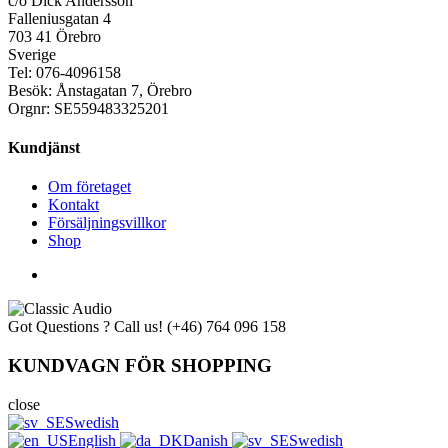
c/o Dick Andersson
Falleniusgatan 4
703 41 Örebro
Sverige
Tel: 076-4096158
Besök: Ånstagatan 7, Örebro
Orgnr: SE559483325201
Kundjänst
Om företaget
Kontakt
Försäljningsvillkor
Shop
Got Questions ? Call us!
(+46) 764 096 158
KUNDVAGN FÖR SHOPPING
close
Swedish
English
Danish
Swedish