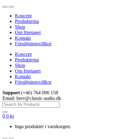
Hoppa
Hoppa
till
till
Koncept
navigering
innehåll
Produkterna
Shop
Om företaget
Kontakt
Försäljningsvillkor
Koncept
Produkterna
Shop
Om företaget
Kontakt
Försäljningsvillkor
Support
(+46) 764 096 158
Email: brev@classic-audio.dk
Sök
efter:
0
0
kr
Inga produkter i varukorgen.