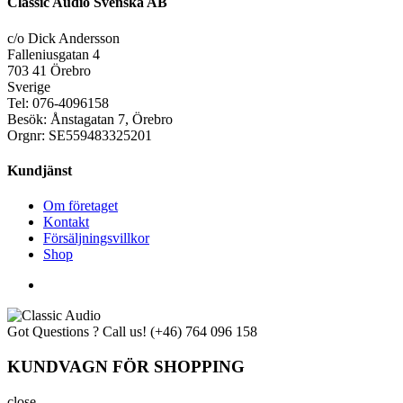
Classic Audio Svenska AB
c/o Dick Andersson
Falleniusgatan 4
703 41 Örebro
Sverige
Tel: 076-4096158
Besök: Ånstagatan 7, Örebro
Orgnr: SE559483325201
Kundjänst
Om företaget
Kontakt
Försäljningsvillkor
Shop
Got Questions ? Call us!
(+46) 764 096 158
KUNDVAGN FÖR SHOPPING
close