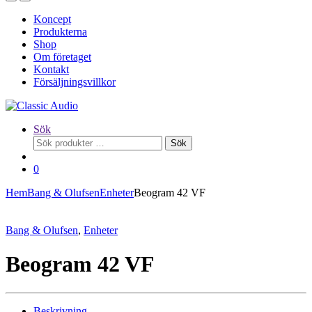
Koncept
Produkterna
Shop
Om företaget
Kontakt
Försäljningsvillkor
Sök
Sök
Sök
efter:
0
Hem
Bang & Olufsen
Enheter
Beogram 42 VF
Bang & Olufsen
,
Enheter
Beogram 42 VF
Beskrivning