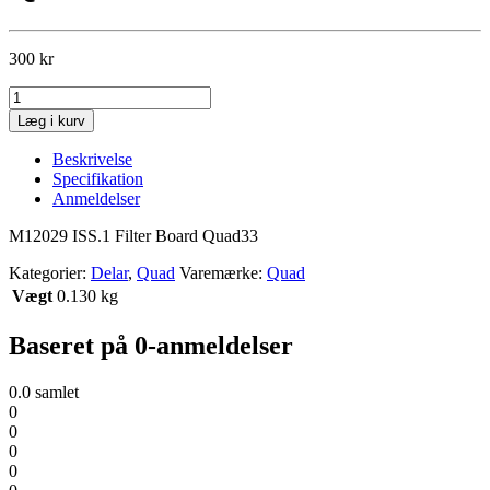
300
kr
M12029
ISS.1
Læg i kurv
Filter
Board
Beskrivelse
Quad33
Specifikation
mængde
Anmeldelser
M12029 ISS.1 Filter Board Quad33
Kategorier:
Delar
,
Quad
Varemærke:
Quad
Vægt
0.130 kg
Baseret på 0-anmeldelser
0.0
samlet
0
0
0
0