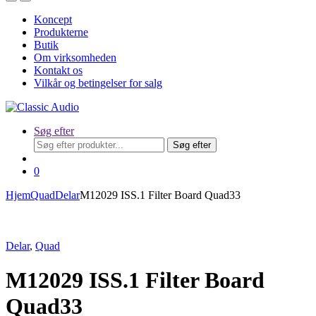
Koncept
Produkterne
Butik
Om virksomheden
Kontakt os
Vilkår og betingelser for salg
Søg efter
Søg
Søg efter
efter:
0
Hjem
Quad
Delar
M12029 ISS.1 Filter Board Quad33
Delar
,
Quad
M12029 ISS.1 Filter Board
Quad33