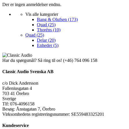
Der er ingen anmeldelser endnu.
Vis alle kategorier
Bang & Olufsen
(173)
Quad
(25)
Thoréns
(10)
Quad
(25)
Delar
(20)
Enheder
(5)
Har du spørgsmål? Så ring til os!
(+46) 764 096 158
Classic Audio Svenska AB
c/o Dick Andersson
Falleniusgatan 4
703 41 Örebro
Sverige
Tlf: 076-4096158
Besøg: Ånstagatan 7, Örebro
Virksomhedens registreringsnummer: SE559483325201
Kundeservice