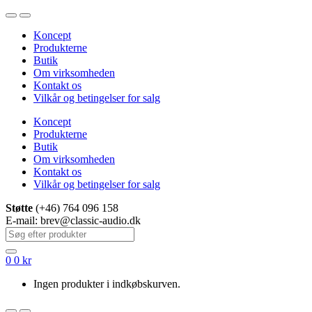
Spring
Spring
til
til
Koncept
navigation
indhold
Produkterne
Butik
Om virksomheden
Kontakt os
Vilkår og betingelser for salg
Koncept
Produkterne
Butik
Om virksomheden
Kontakt os
Vilkår og betingelser for salg
Støtte
(+46) 764 096 158
E-mail: brev@classic-audio.dk
Søg
efter:
0
0
kr
Ingen produkter i indkøbskurven.