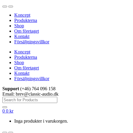
Hoppa
Hoppa
till
till
Koncept
navigering
innehåll
Produkterna
Shop
Om företaget
Kontakt
Försäljningsvillkor
Koncept
Produkterna
Shop
Om företaget
Kontakt
Försäljningsvillkor
Support
(+46) 764 096 158
Email: brev@classic-audio.dk
Sök
efter:
0
0
kr
Inga produkter i varukorgen.