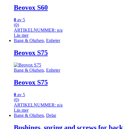
Beovox S60
0
av 5
(0)
ARTIKELNUMMER: n/a
Läs mer
Bang & Olufsen
,
Enheter
Beovox S75
Bang & Olufsen
,
Enheter
Beovox S75
0
av 5
(0)
ARTIKELNUMMER: n/a
Läs mer
Bang & Olufsen
,
Delar
Bushings, spring and screws for back