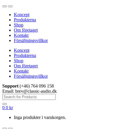
Hoppa
Hoppa
till
till
Koncept
navigering
innehåll
Produkterna
Shop
Om företaget
Kontakt
Försäljningsvillkor
Koncept
Produkterna
Shop
Om företaget
Kontakt
Försäljningsvillkor
Support
(+46) 764 096 158
Email: brev@classic-audio.dk
Sök
efter:
0
0
kr
Inga produkter i varukorgen.