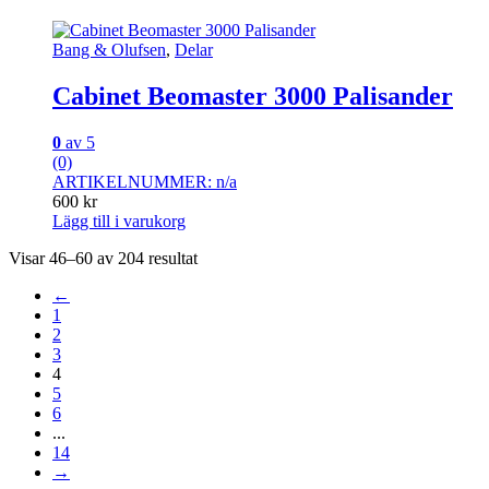
Bang & Olufsen
,
Delar
Cabinet Beomaster 3000 Palisander
0
av 5
(0)
ARTIKELNUMMER: n/a
600
kr
Lägg till i varukorg
Visar 46–60 av 204 resultat
←
1
2
3
4
5
6
...
14
→