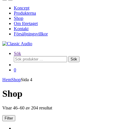
Koncept
Produkterna
Shop
Om företaget
Kontakt
Försäljningsvillkor
Sök
Sök
Sök
efter:
0
Hem
Shop
Sida 4
Shop
Visar 46–60 av 204 resultat
Filter