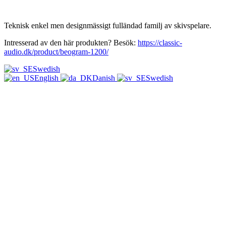
Teknisk enkel men designmässigt fulländad familj av skivspelare.
Intresserad av den här produkten? Besök:
https://classic-
audio.dk/product/beogram-1200/
Swedish
English
Danish
Swedish