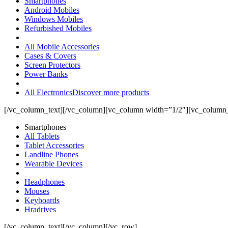
Smartphones
Android Mobiles
Windows Mobiles
Refurbished Mobiles
All Mobile Accessories
Cases & Covers
Screen Protectors
Power Banks
All Electronics
Discover more products
[/vc_column_text][/vc_column][vc_column width=”1/2″][vc_column_
Smartphones
All Tablets
Tablet Accessories
Landline Phones
Wearable Devices
Headphones
Mouses
Keyboards
Hradrives
[/vc_column_text][/vc_column][/vc_row]