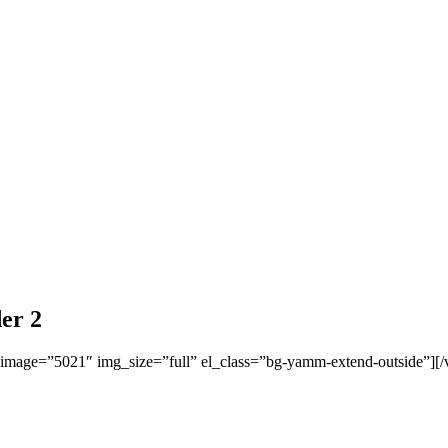
er 2
image=”5021″ img_size=”full” el_class=”bg-yamm-extend-outside”][