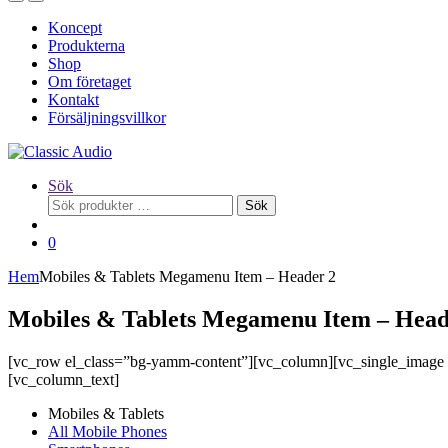
Koncept
Produkterna
Shop
Om företaget
Kontakt
Försäljningsvillkor
Sök
Sök
Sök
efter:
0
Hem
Mobiles & Tablets Megamenu Item – Header 2
Mobiles & Tablets Megamenu Item – Head
[vc_row el_class=”bg-yamm-content”][vc_column][vc_single_image 
[vc_column_text]
Mobiles & Tablets
All Mobile Phones