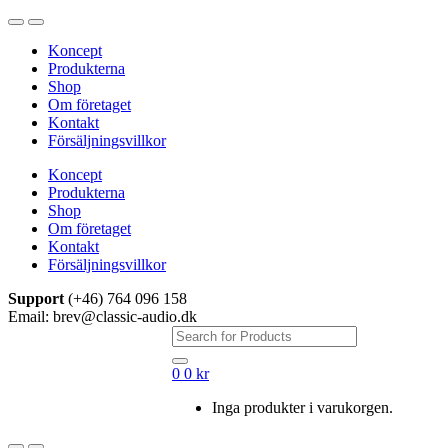
Hoppa
Hoppa
till
till
Koncept
navigering
innehåll
Produkterna
Shop
Om företaget
Kontakt
Försäljningsvillkor
Koncept
Produkterna
Shop
Om företaget
Kontakt
Försäljningsvillkor
Support
(+46) 764 096 158
Email: brev@classic-audio.dk
Sök
efter:
0
0
kr
Inga produkter i varukorgen.