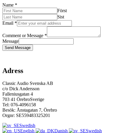
Name
*
Först
Sist
Email
*
Comment or Message
*
Message
Send Message
Adress
Classic Audio Svenska AB
c/o Dick Andersson
Falleniusgatan 4
703 41 ÖrebroSverige
Tel: 076-4096158
Besök: Ånstagatan 7, Örebro
Orgnr: SE559483325201
Swedish
English
Danish
Swedish